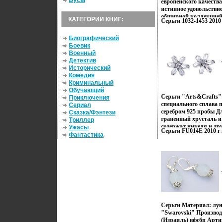
Бусы
европейского качества
истинное удовольствие
обширной коллекцие
КАТЕГОРИИ КНИГ:
Серьги 1032-1453 2010 
бижутерии, украшений
пробы и чудесных шар
Биографический
аксессуаров ручной р
Боевик
сможете подобрать ед
Военный
браслета, кольца, раз
Детектив
подвесок Аксессуар от
Исторический
заигвзгидрает яркой д
Комедия
станет отражением Ва
Криминальный
элегантности.
Обучающий
Серьги "Arts&Crafts"
Приключения
специального сплава 
Сериал
серебром 925 пробы Д
Сказка/Фэнтези
граненный хрусталь и
Триллер
содержат никеля и д
Ужасы
Серьги FU014E 2010 г 
металлов Загляните в 
Фантастика
аксессуаров европейск
Вас ожидает истинное 
знакомства с обширн
норвежской бижутерии
серебра 925 пробы и 
1000 авзгзюксессуаров
которых Вы сможете 
комплект из колье, бр
различных типов серег
Серьги Материал: лу
от Arts&Crafts непре
"Swarovski" Производ
деталью Вашего образ
(Израиль) вфсбп Арти