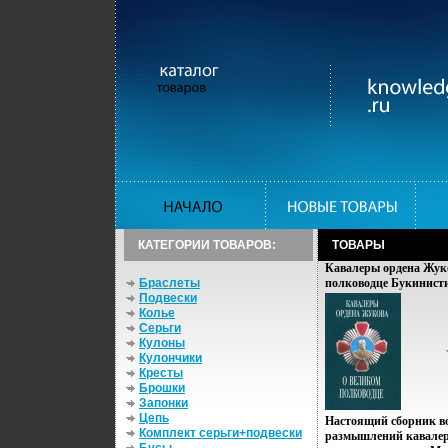
КАТЕГОРИИ ТОВАРОВ:
ТОВАРЫ
Кавалеры ордена Жук
Браслеты
полководце Букинисти
Подвески
Сохранность: Хорошая
Колье
Вагриус, 1998 г Супер
Серьги
7027-0698-7 Тираж: 30
Кулоны
инфо 3912p.
Кулончики
Кресты
Брошки
Запонки
Цепь
Настоящий сборник в
Комплект серьги+подвески
размышлений кавалер