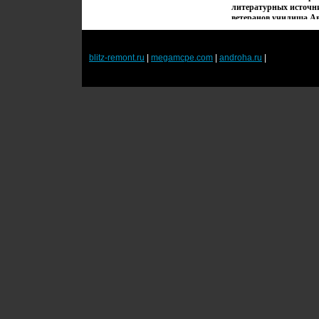
литературных источн
ветеранов училища А
Чупрынин.
blitz-remont.ru
|
megamcpe.com
|
androha.ru
|