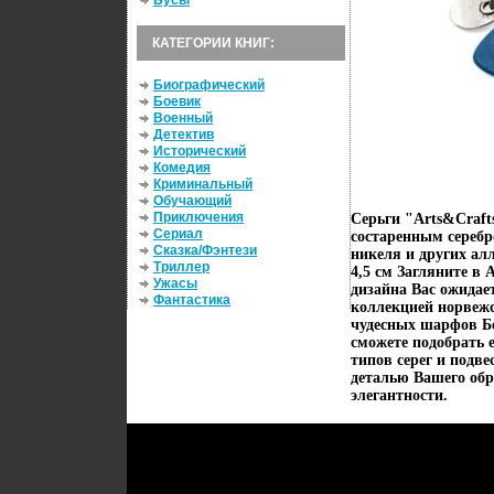
Бусы
КАТЕГОРИИ КНИГ:
Биографический
Боевик
Военный
Детектив
Исторический
Комедия
Криминальный
Обучающий
Приключения
Серьги "Arts&Craft
Сериал
состаренным серебр
Сказка/Фэнтези
никеля и других а
Триллер
4,5 см Загляните в 
Ужасы
дизайна Вас ожидае
Фантастика
коллекцией норвежс
чудесных шарфов Бо
сможете подобрать 
типов серег и подве
деталью Вашего обр
элегантности.