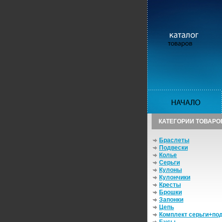
КАТЕГОРИИ ТОВАРО
Браслеты
Подвески
Колье
Серьги
Кулоны
Кулончики
Кресты
Брошки
Запонки
Цепь
Комплект серьги+по