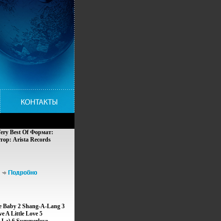
Very Best Of Формат:
ор: Arista Records
ы Характеристики
 г Сборник: Импортное
e Baby 2 Shang-A-Lang 3
e A Little Love 5