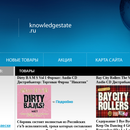
В:
ТОВАРЫ
Dirty B A M S Vol 1 Формат: Audio CD
Bay City Rollers The 
Дистрибьютор: Торговая Фирма "Никитин"
Audio CD Дистрибьют
Лицензионные товары Характеристики
Лицензионные товар
аудионосителей Сборник инфо 12722w.
аудионосителей 2004
издание инфо 12151z.
Содержание 1 Bye By
Cборник состоит полностью из Российских
двески
Keep On Dancing 4 Giv
r'n'b исполнителей, треки которых составляют