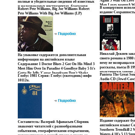
Again 5 Wait On Love
неизвестную широко
полные и убедительные сведения об известных
Man Loves вамппA Wom
информацию из личн
и малознакомых инструментах, благодаря
В концертном испол
Robert Pete Williams, Big Joe Williams Robert
Love YouBut I Lied 10
дипломатов, пребыва
которым музыка не овалдадну тысячу лет
издание Сохранность
Pete Williams With Big Joe Williams (LP)
About 11 From Now On
конце ХХ - начале X
очаровывает людей в разных уголках Земли.
Издательство: Вагриу
Формат: Грампластинка (LP) (Картонный
Benson) 12 The Best 
поможет читателям 
переплет, 336 стр IS
конверт) Дистрибьюторы: Pure Pleasure
Майкл Болтон Michae
становления Севасто
10000 экз Формат: 60
Records, ООО Музыка инфо 8272z.
международного, дух
13637w.
реквсъевреационно-т
она позволит загляну
дипломатической де
представителей ряда
Написанная в форме 
Николай Дежнев зак
На упаковке содержится дополнительная
рассказа книга рассч
своего романа в 1980 
информация на английском языке
специалистов, так и
нему не возвращался 
Содержание 1 Doctor Blues 2 Got On His Mind 3
читателей Автор Ва
рассказы, пьесы В 19
Meet Him Over In Paradise 4 Goodbye Baby 5 It's
Валерий Борисович, 
практически заново 
Gotta Be Jelly 'Cause Jвамйзam Don't Shake
культуры Украины, п
Pantera The Great So
Глобус 1981 Серия: Глобус (ежегодник) инфо
варианвалэщт вошел
Thataway 6 Texas Blues 7 Talkin' Blues 8
краевед, публицист,
Audio CD (Jewel Cas
10112u.
Герои романа выбра
Greyhound Bus Исполнители Robert Pete
академии народов ми
Eastwest Records, Wa
пути: Евсей отдает с
Williams Биг Джо Уильямс Big Joe Williams.
исторического общес
Фирма "Никитин" Г
Серпина ищет почесте
Международного союз
товары инфо 4980r.
некоего Департамент
делает все, чтобы п
на Земле Герои вечны
как жить? Ареной и
становятся самые зн
моменты русской ист
Издание содержит бук
может склонить чашу
Составитель: Валерий Афанасьев Сборник
английском языке Со
сторону - Любовь Ав
знакомит читателей с разнообразными
Southern Trendkill 2 
Николай Борисович 
событиями, географическими открытиями,
Waters 4 10's 5 13 Ste