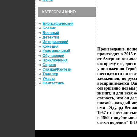
Бусы
КАТЕГОРИИ КНИГ:
Биографический
Боевик
Военный
Детектив
Исторический
Комедия
Произведение, воше
Криминальный
происходит в 2015 г
Обучающий
от Америки отличае
Приключения
которому все, дост
Сериал
уничтожению Герой 
Сказка/Фэнтези
шестидесяти пяти л
Триллер
заезженной, но русс
Ужасы
Фантастика
воспринимается Одн
совершенно новым у
значит, и для всех
старость, что он де
плохой - каждый чи
имя - Эдуард Вениа
1967 г переехалвсъ
в 1968 г опубликов
стихотворения" В 19