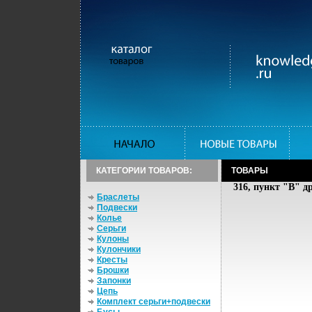
КАТЕГОРИИ ТОВАРОВ:
ТОВАРЫ
316, пункт "В" д
Браслеты
Подвески
Колье
Серьги
Кулоны
Кулончики
Кресты
Брошки
Запонки
Цепь
Комплект серьги+подвески