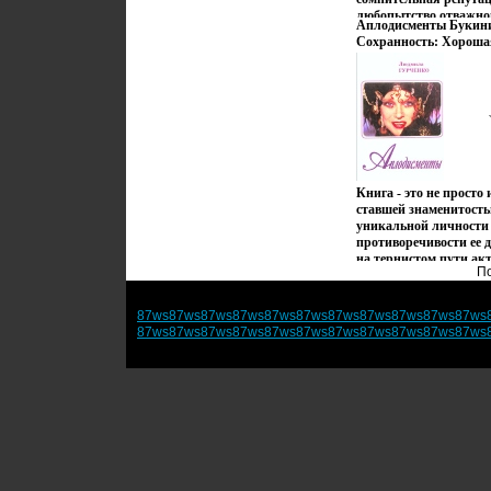
любопытство отважног
Аплодисменты Букини
Моргана Элиотаванды 
Сохранность: Хорошая
что он решил проникн
Центрполиграф, 1997 г
Лили Не сразу осозна
стр ISBN 5-218-00490-
роковой женщины скр
Формат: 60x90/16 (~14
беззащитная девушка,
счастья… Автор Линд
Francis Lee.
Книга - это не просто
ставшей знаменитость
уникальной личности 
противоречивости ее 
на тернистом пути акт
По
разочароввандлания, 
отчаяние Это был тяже
имели бы мы теперь т
87ws
87ws
87ws
87ws
87ws
87ws
87ws
87ws
87ws
87ws
87ws
личность, как Людмил
87ws
87ws
87ws
87ws
87ws
87ws
87ws
87ws
87ws
87ws
87ws
этого трудного, но на
настоящей славе? Пре
Михалкова Содержит
Людвмоиумила Гурче
Гурченко родилась 12 
Харькове В 1953 году,
поехала в Москву и п
мастерскую Сергея Г
Макаровой ВГИК она о
кино Людмила Гурчен