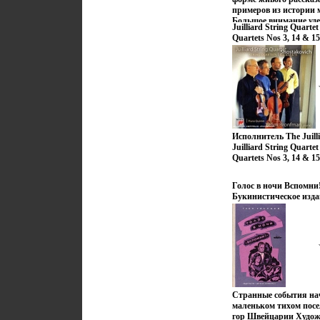
примеров из истории 
Большое внимание уде
Juilliard String Quarte
стандартизацвалгчии 
Quartets Nos 3, 14 & 
широкого читателя О
The Juilliard String Qu
представит для учащи
студентов технических
Урванцев.
Исполнитель The Juilli
Juilliard String Quarte
Quartets Nos 3, 14 & 1
Голос в ночи Вспомни
Букинистическое изда
Хорошая Издательство
Москва, 1972 г Тверды
Тираж: 100000 экз Фор
(~130х205 мм) инфо 95
Странные события на
маленьком тихом посе
гор Швейцарии Худож