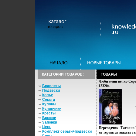
КАТЕГОРИИ ТОВАРОВ:
ТОВАРЫ
Люби меня вечно Сер
Браслеты
13320s.
Подвески
Колье
Серьги
Кулоны
Кулончики
Кресты
Брошки
Запонки
Цепь
Переводчик: Татьяна 
Комплект серьги+подвески
не терпится выдать з