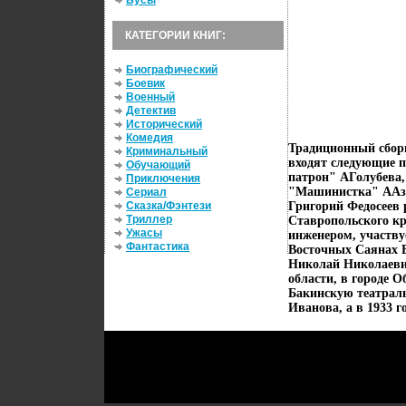
Бусы
КАТЕГОРИИ КНИГ:
Биографический
Боевик
Военный
Детектив
Исторический
Комедия
Традиционный сборн
Криминальный
входят следующие 
Обучающий
патрон" АГолубева
Приключения
"Машинистка" ААза
Сериал
Сказка/Фэнтези
Григорий Федосеев 
Триллер
Ставропольского кра
Ужасы
инженером, участву
Фантастика
Восточных Саянах В
Николай Николаевич
области, в городе О
Бакинскую театраль
Иванова, а в 1933 г