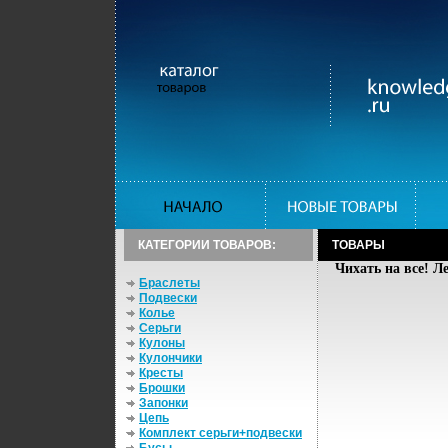
КАТЕГОРИИ ТОВАРОВ:
ТОВАРЫ
Чихать на все! Л
Браслеты
Подвески
Колье
Серьги
Кулоны
Кулончики
Кресты
Брошки
Запонки
Цепь
Комплект серьги+подвески