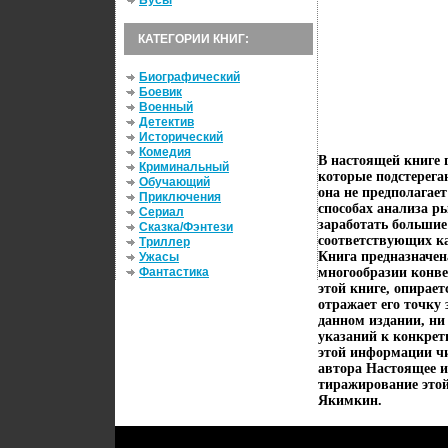
Бусы
КАТЕГОРИИ КНИГ:
Биографический
Боевик
Военный
Детектив
Исторический
Комедия
В настоящей книге 
Криминальный
которые подстерега
Обучающий
она не предполагае
Приключения
способах анализа р
Сериал
заработать большие 
Сказка/Фэнтези
соответствующих ка
Триллер
Книга предназначен
Ужасы
Фантастика
многообразии конве
этой книге, опирае
отражает его точку
данном издании, ни
указаний к конкрет
этой информации чи
автора Настоящее 
тиражирование этой
Якимкин.