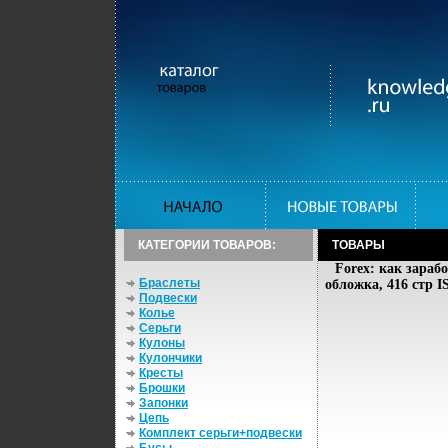
КАТЕГОРИИ ТОВАРОВ:
ТОВАРЫ
Forex: как зараб
Браслеты
обложка, 416 стр I
Подвески
Колье
Серьги
Кулоны
Кулончики
Кресты
Брошки
Запонки
Цепь
Комплект серьги+подвески