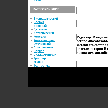
Бусы
КАТЕГОРИИ КНИГ:
Биографический
Боевик
Военный
Детектив
Исторический
Комедия
Редактор: Владисла
Криминальный
основе многовековы
Обучающий
Истоки его составл
Приключения
пластам истории В 
Сериал
литовском, английс
Сказка/Фэнтези
Триллер
Ужасы
Фантастика