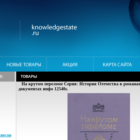
В:
ТОВАРЫ
На крутом переломе Серия: История Отечества в романах,
документах инфо 12540s.
двески