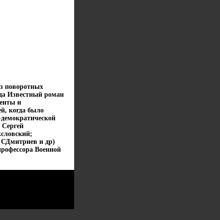
з поворотных
ода Известный роман
енты и
й, когда было
о-демократической
 Сергей
словский;
 СДмитриев и др)
 профессора Военной