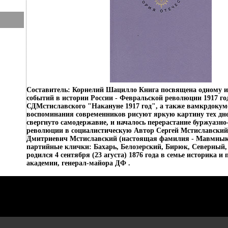
Составитель: Корнелий Шацилло Книга посвящена одному и
событий в истории России - Февральской революции 1917 г
СДМстиславского "Накануне 1917 год", а также вамкрдокум
воспоминания современников рисуют яркую картину тех дне
свергнуто самодержавие, и началось перерастание буржуазн
революции в социалистическую Автор Сергей Мстиславский
Дмитриевич Мстиславский (настоящая фамилия - Мавмнык
партийные клички: Бахарь, Белозерский, Бирюк, Северный,
родился 4 сентября (23 агуста) 1876 года в семье историка и
академии, генерал-майора ДФ .