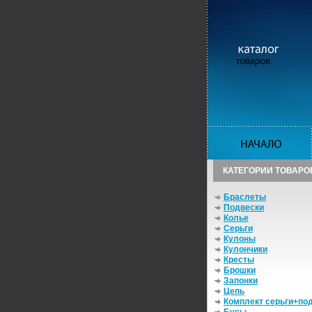
КАТЕГОРИИ ТОВАРО
Браслеты
Подвески
Колье
Серьги
Кулоны
Кулончики
Кресты
Брошки
Запонки
Цепь
Комплект серьги+по