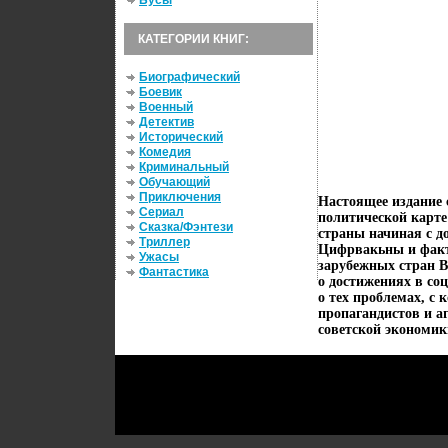
Бусы
КАТЕГОРИИ КНИГ:
Биографический
Боевик
Военный
Детектив
Исторический
Комедия
Криминальный
Обучающий
Приключения
Настоящее издание 
Сериал
политической карте
Сказка/Фэнтези
страны начиная с 
Триллер
Цифрвакьны и факт
Ужасы
зарубежных стран В
Фантастика
о достижениях в со
о тех проблемах, с
пропагандистов и аг
советской экономи