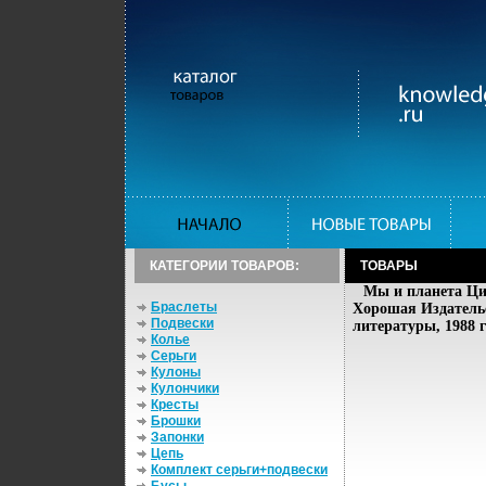
КАТЕГОРИИ ТОВАРОВ:
ТОВАРЫ
Мы и планета Ци
Браслеты
Хорошая Издательс
Подвески
литературы, 1988 г
Колье
Серьги
Кулоны
Кулончики
Кресты
Брошки
Запонки
Цепь
Комплект серьги+подвески