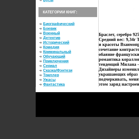
Бусы
КАТЕГОРИИ КНИГ:
Биографический
Боевик
Военный
Браслет, серебро 9
Детектив
Средний вес: 9,34г
Исторический
и красоты Взаимопр
Комедия
сочетание контраст
Криминальный
обаяние французски
Обучающий
романтика коралло
Приключения
тенденций Милана –
Сериал
Дизайнеры изменили
Сказка/Фэнтези
украшающих образ 
Триллер
подчеркивать, меня
Ужасы
этом заряд настроен
Фантастика