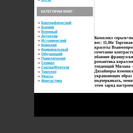
Бусы
КАТЕГОРИИ КНИГ:
Биографический
Боевик
Военный
Детектив
Комплект серьги+по
Исторический
вес: 11,06г Торгова
Комедия
красоты Взаимопро
Криминальный
сочетание контраст
Обучающий
обаяние французски
Приключения
романтика коралло
Сериал
тенденций Милана –
Сказка/Фэнтези
Дизайнеры изменили
Триллер
украшающих образ 
Ужасы
подчеркивать, меня
Фантастика
этом заряд настроен