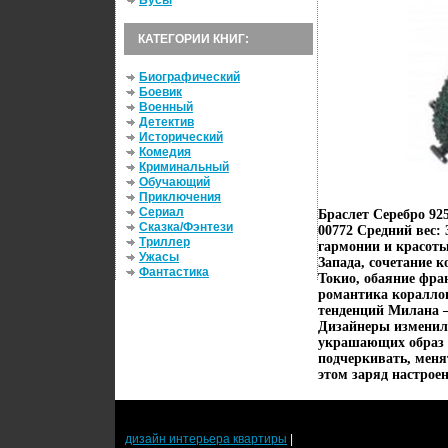
Бусы
КАТЕГОРИИ КНИГ:
Биографический
Боевик
Военный
Детектив
Исторический
Комедия
Криминальный
Обучающий
Приключения
Сериал
Браслет Серебро 92
Сказка/Фэнтези
00772 Средний вес: 
Триллер
гармонии и красот
Ужасы
Запада, сочетание 
Фантастика
Токио, обаяние фра
романтика коралло
тенденций Милана –
Дизайнеры изменили
украшающих образ 
подчеркивать, меня
этом заряд настроен
дизайн интерьера квартиры
|