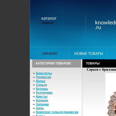
КАТЕГОРИИ ТОВАРОВ:
ТОВАРЫ
Серьги с бриллиа
Браслеты
Подвески
Колье
Серьги
Кулоны
Кулончики
Кресты
Брошки
Запонки
Цепь
Комплект серьги+подвески