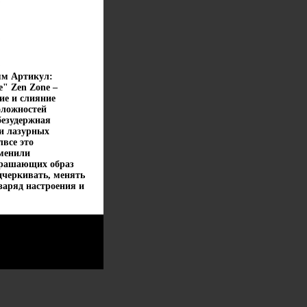
 мм Артикул:
e" Zen Zone –
е и слияние
оложностей
безудержная
и лазурных
все это
менили
крашающих образ
дчеркивать, менять
заряд настроения и