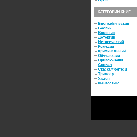
Бусы
КАТЕГОРИИ КНИГ:
Биографический
Боевик
Военный
Детектив
Исторический
Комедия
Криминальный
Обучающий
Приключения
Сериал
Сказка/Фэнтези
Триллер
Ужасы
Фантастика