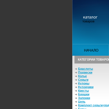
КАТЕГОРИИ ТОВАРО
Браслеты
Подвески
Колье
Серьги
Кулоны
Кулончики
Кресты
Брошки
Запонки
Цепь
Комплект серьги+по