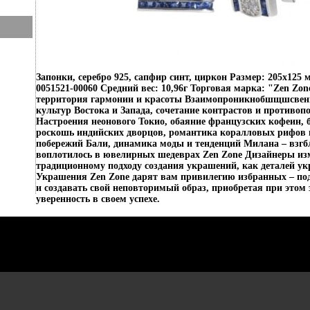
Запонки, серебро 925, сапфир синт, циркон Размер: 205х125
0051521-00060 Средний вес: 10,96г Торговая марка: "Zen Zon
территория гармонии и красоты Взаимопроникнобшщшсвени
культур Востока и Запада, сочетание контрастов и противоп
Настроения неонового Токио, обаяние французских кофеин, 
роскошь индийских дворцов, романтика коралловых рифов 
побережий Бали, динамика моды и тенденций Милана – взгбл
воплотилось в ювелирных шедеврах Zen Zone Дизайнеры из
традиционному подходу создания украшений, как деталей у
Украшения Zen Zone дарят вам привилегию избранных – по
и создавать свой неповторимый образ, приобретая при этом 
уверенность в своем успехе.