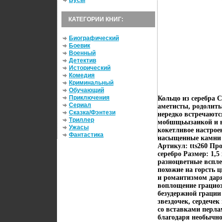
Бусы
КАТЕГОРИИ КНИГ:
Биографический
Боевик
Военный
Детектив
Исторический
Комедия
Криминальный
Обучающий
Приключения
Кольцо из серебра 
Сериал
аметисты, родолиты
Сказка/Фэнтези
нередко встречаютс
Триллер
мобшщьызаикой и во
Ужасы
кокетливое настрое
Фантастика
насыщенные камни и
Артикул: tts260 Про
серебро Размер: 1,5
разноцветные вспле
похожие на горсть 
и романтизмом даря
воплощение грациоз
безудержной грации
звездочек, сердече
со вставками перл
благодаря необычно