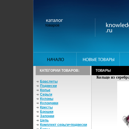
КАТЕГОРИИ ТОВАРОВ:
ТОВАРЫ
Кольцо из серебра
Браслеты
Подвески
Колье
Серьги
Кулоны
Кулончики
Кресты
Брошки
Запонки
Цепь
Комплект серьги+подвески