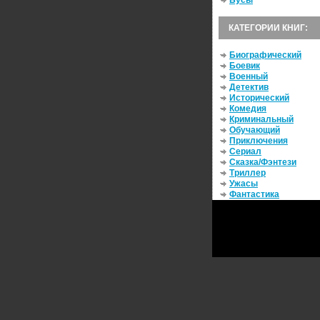
Бусы
КАТЕГОРИИ КНИГ:
Биографический
Боевик
Военный
Детектив
Исторический
Комедия
Криминальный
Обучающий
Приключения
Сериал
Сказка/Фэнтези
Триллер
Ужасы
Фантастика