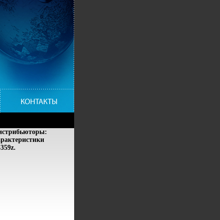
 Дистрибьюторы:
арактеристики
359z.