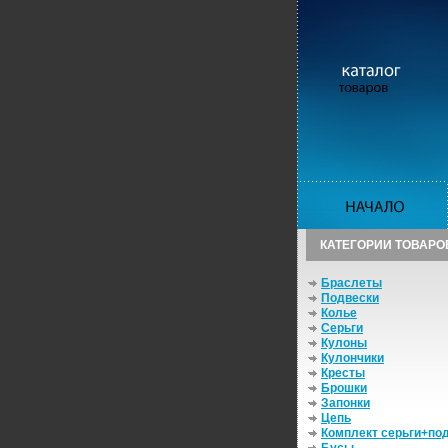
КАТЕГОРИИ ТОВАРО
Браслеты
Подвески
Колье
Серьги
Кулоны
Кулончики
Кресты
Брошки
Запонки
Цепь
Комплект серьги+по