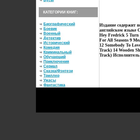
Бусы
КАТЕГОРИИ КНИГ:
Биографический
Издание содержит н
Боевик
английском языке С
Военный
Hey Fredrick 5 Turn
Детектив
For All Seasons 9 Me
Исторический
12 Somebody To Love 
Комедия
Track) 14 Wooden Shi
Криминальный
Track) Исполнитель 
Обучающий
Приключения
Сериал
Сказка/Фэнтези
Триллер
Ужасы
Фантастика