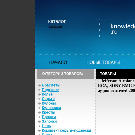
КАТЕГОРИИ ТОВАРОВ:
ТОВАРЫ
Jefferson Airpla
Браслеты
RCA, SONY BMG Ев
Подвески
аудионосителей 20
Колье
Серьги
Кулоны
Кулончики
Кресты
Брошки
Запонки
Цепь
Комплект серьги+подвески