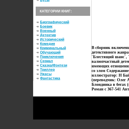
Бусы
КАТЕГОРИИ КНИГ:
Биографический
Боевик
Военный
Детектив
Исторический
Комедия
В сборник включен
Криминальный
детективного жанра
Обучающий
Приключения
`Блестящий шанс`, `
Сериал
валюпчастный детек
Сказка/Фэнтези
имеющих отношения
Триллер
со злом Содержание
Ужасы
иллюстратор: Н Бай
Фантастика
(переводчик: Олег 
Блондинка в бегах 
Роман c 367-541 Ав