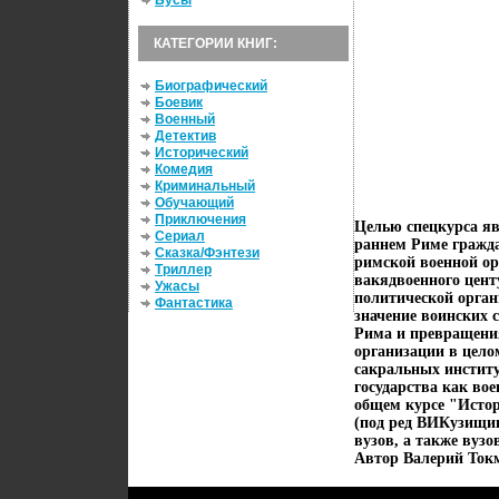
Бусы
КАТЕГОРИИ КНИГ:
Биографический
Боевик
Военный
Детектив
Исторический
Комедия
Криминальный
Обучающий
Приключения
Целью спецкурса яв
Сериал
раннем Риме гражда
Сказка/Фэнтези
римской военной ор
Триллер
вакядвоенного цент
Ужасы
политической орга
Фантастика
значение воинских 
Рима и превращения
организации в цело
сакральных инстит
государства как во
общем курсе "Исто
(под ред ВИКузищин
вузов, а также вуз
Автор Валерий Ток