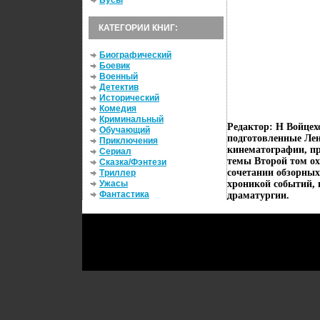
Бусы
КАТЕГОРИИ КНИГ:
Биографический
Боевик
Военный
Детектив
Исторический
Комедия
Криминальный
Редактор: Н Войцех
Обучающий
подготовленные Лен
Приключения
кинематографии, п
Сериал
темы Второй том ох
Сказка/Фэнтези
сочетании обзорных
Триллер
Ужасы
хроникой событий, 
Фантастика
драматургии.