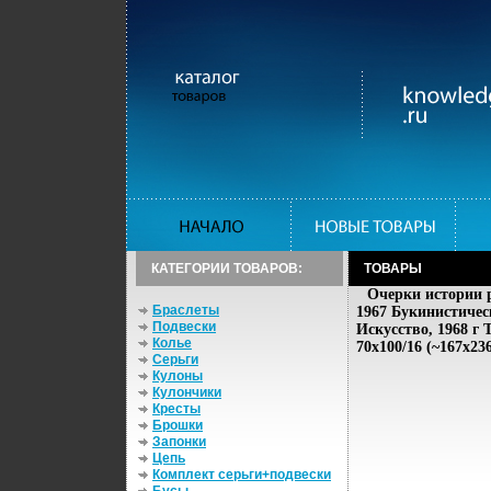
КАТЕГОРИИ ТОВАРОВ:
ТОВАРЫ
Очерки истории р
Браслеты
1967 Букинистичес
Подвески
Искусство, 1968 г 
Колье
70x100/16 (~167x23
Серьги
Кулоны
Кулончики
Кресты
Брошки
Запонки
Цепь
Комплект серьги+подвески