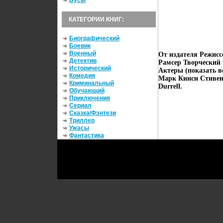
Бусы
КАТЕГОРИИ КНИГ:
Биографический
Боевик
Военный
От издателя Режис
Детектив
Рамсер Творческий 
Исторический
Актеры (показать в
Комедия
Марк Кинси Стивенс
Криминальный
Durrell.
Обучающий
Приключения
Сериал
Сказка/Фэнтези
Триллер
Ужасы
Фантастика