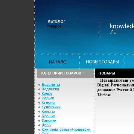
КАТЕГОРИИ ТОВАРОВ:
ТОВАРЫ
Невыразимый ужа
Браслеты
Digital Региональн
Подвески
дорожки: Русский 
Колье
13063w.
Серьги
Кулоны
Кулончики
Кресты
Брошки
Запонки
Цепь
Комплект серьги+подвески