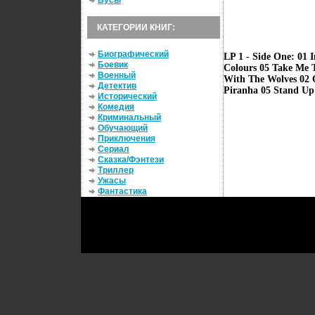
Бусы
КАТЕГОРИИ КНИГ:
Биографический
LP 1 - Side One: 01 
Боевик
Colours 05 Take Me T
Военный
With The Wolves 02 
Детектив
Piranha 05 Stand U
Исторический
Комедия
Криминальный
Обучающий
Приключения
Сериал
Сказка/Фэнтези
Триллер
Ужасы
Фантастика