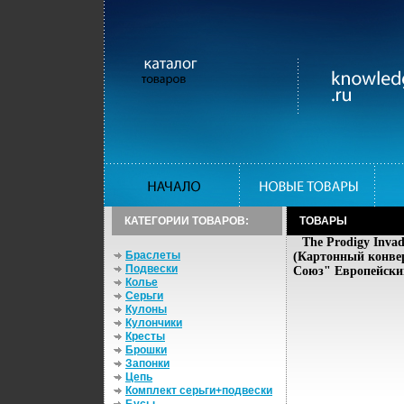
КАТЕГОРИИ ТОВАРОВ:
ТОВАРЫ
The Prodigy Inva
Браслеты
(Картонный конвер
Подвески
Союз" Европейски
Колье
Серьги
Кулоны
Кулончики
Кресты
Брошки
Запонки
Цепь
Комплект серьги+подвески