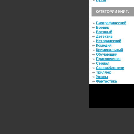
Бусы
КАТЕГОРИИ КНИГ:
Биографический
Боевик
Военный
Детектив
Исторический
Комедия
Криминальный
Обучающий
Приключения
Сериал
Сказка/Фэнтези
Триллер
Ужасы
Фантастика