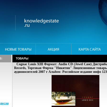
В:
ТОВАРЫ
Cognac Louis XIII Формат: Audio CD (Jewel Case) Дист
Records, Торговая Фирма "Никитин" Лицензионные товар
аудионосителей 2007 г Альбом: Российское издание инфо 123
двески