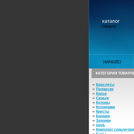
КАТЕГОРИИ ТОВАРО
Браслеты
Подвески
Колье
Серьги
Кулоны
Кулончики
Кресты
Брошки
Запонки
Цепь
Комплект серьги+по