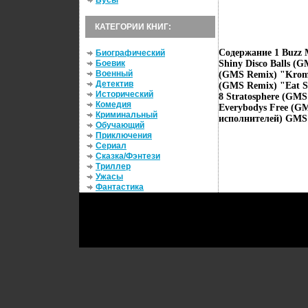
Бусы
КАТЕГОРИИ КНИГ:
Содержание 1 Buzz 
Биографический
Боевик
Shiny Disco Balls (
Военный
(GMS Remix) "Krome
Детектив
(GMS Remix) "Eat S
Исторический
8 Stratosphere (GM
Комедия
Everybodys Free (G
Криминальный
исполнителей) GMS 
Обучающий
Приключения
Сериал
Сказка/Фэнтези
Триллер
Ужасы
Фантастика