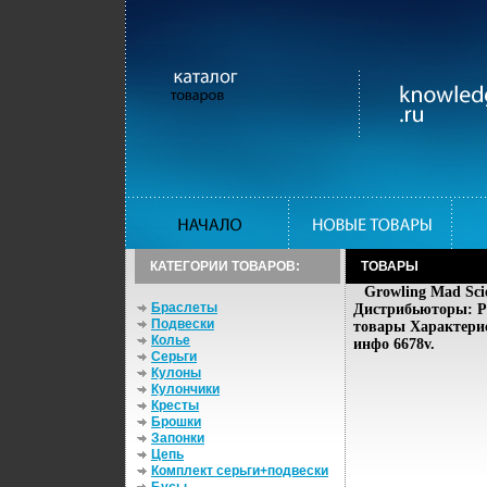
КАТЕГОРИИ ТОВАРОВ:
ТОВАРЫ
Growling Mad Sci
Браслеты
Дистрибьюторы: Ps
Подвески
товары Характерис
Колье
инфо 6678v.
Серьги
Кулоны
Кулончики
Кресты
Брошки
Запонки
Цепь
Комплект серьги+подвески