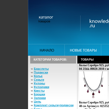
КАТЕГОРИИ ТОВАРОВ:
ТОВАРЫ
Колье Серебро 925, ру
Браслеты
04 21lsk-00026 2010 г и
Подвески
Колье
Серьги
Кулоны
Кулончики
Кресты
Брошки
Запонки
Цепь
Колье Серебро 925, ру
Комплект серьги+подвески
40 см Артикул: 02535