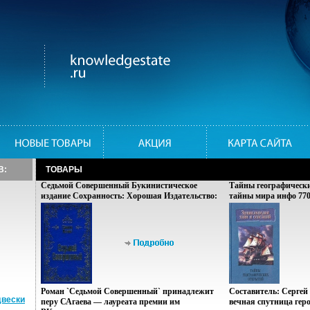
В:
ТОВАРЫ
Седьмой Совершенный Букинистическое
Тайны географическ
издание Сохранность: Хорошая Издательство:
тайны мира инфо 770
Прессверк, 2001 г Твердый переплет, 448 стр
ISBN 5-94584-013-0 Тираж: 3000 экз Формат:
84x108/32 (~130х205 мм) инфо 10134u.
Роман `Седьмой Совершенный` принадлежит
Составитель: Сергей
двески
перу САгаева — лауреата премии им
вечная спутница геро