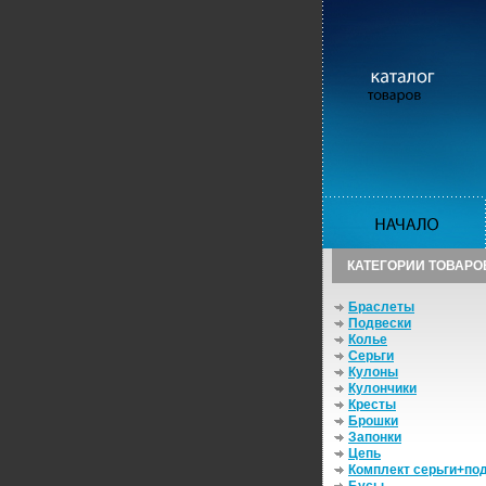
КАТЕГОРИИ ТОВАРО
Браслеты
Подвески
Колье
Серьги
Кулоны
Кулончики
Кресты
Брошки
Запонки
Цепь
Комплект серьги+по