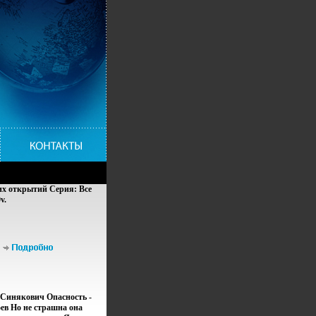
их открытий Серия: Все
v.
 Синякович Опасность -
ев Но не страшна она