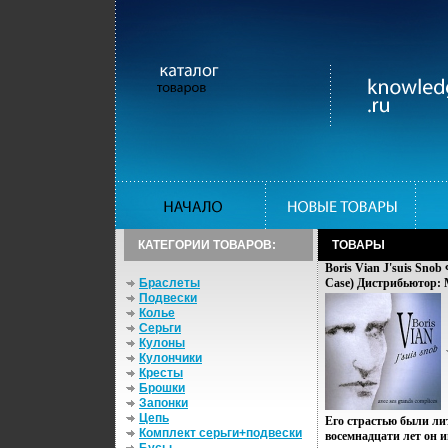
КАТЕГОРИИ ТОВАРОВ:
ТОВАРЫ
Boris Vian J'suis Sno
Браслеты
Case) Дистрибьютор: 
Подвески
Лицензионные товары
Колье
аудионосителей 2006 г
Серьги
Кулоны
Кулончики
Кресты
Брошки
Запонки
Цепь
Его страстью были ли
Комплект серьги+подвески
восемнадцати лет он 