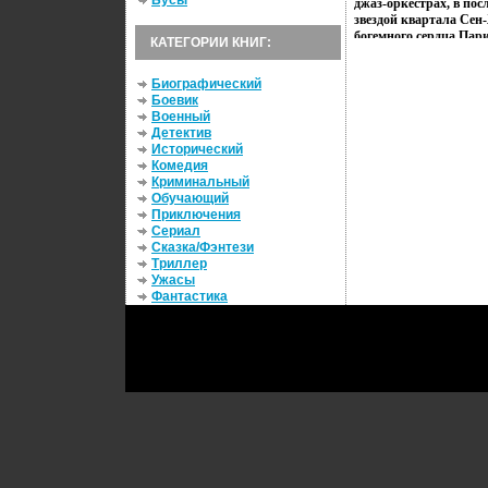
Бусы
джаз-оркестрах, в пос
звездой квартала Сен
богемного сердца Пар
КАТЕГОРИИ КНИГ:
J'suiвакзоs Snob Борис
Борис Виан 3 Cinemat
Биографический
Java Des Bombes Atomi
Боевик
Moi Mal Johnny Магали
Военный
M'en Empecher Филипп
Детектив
Виан 8 Chanson Surrea
Исторический
Сальввммомадор 9 Que
Комедия
Amours ? Борис Виан 1
Криминальный
Тройс Хорацэс 11 Comp
Обучающий
Виан 12 Valse Jaune "
Приключения
Interminable Des Perce
Сериал
Freres Jacoqes 14 Mus
Сказка/Фэнтези
Клод Эбэди 15 Sans Bl
Триллер
Fetard Анри Сальвадо
Ужасы
Ноэль 18 Les Joyeux B
Фантастика
Honeysuckle Rose Бор
Le Petit всъбдCommerc
Que Tu M'aimes Алан Г
Complexes Борис Виан 
Se Faire Engueuler Бор
New Baby Борис Виан
Исполнители (показат
Борис Виан Boris Vian
Вилль-Д'Эвре в семье
юности заразился лих
осложнения на сердце 
осложнения привели к