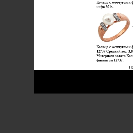
Кольцо с жемчугом и 
покрытогобшщые роди
инфо 801s.
бриллианты Каждое из
поставляется в роско
коробке из полирован
пакете, а также комп
ухода за ювелирными 
Артикул: dn047 Средни
Пробавзггф: Ag925 Ма
бриллианты Гeммологи
бриллиант, огранка кру
Кольцо с жемчугом и
карат, цвет 4, чистот
12737 Средний вес: 3,
hot diamonds — наст
Материал: золото Кол
каждом изделии Преи
фианитом 12737.
diamonds является их
английская школа диз
По
сильнейшей в мире Ди
diamonds известно дал
Великобритании Изде
сдержанностью, лакон
линий и сбалансиров
неповторимый и запо