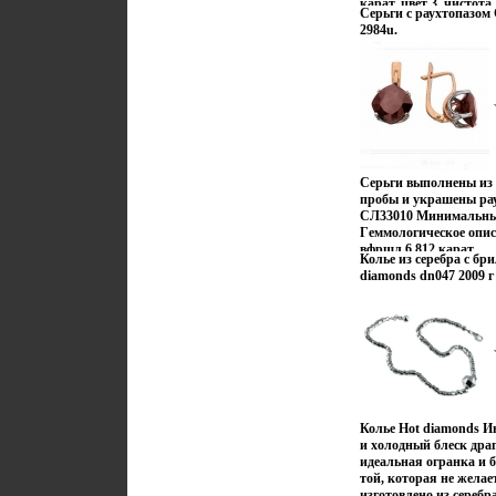
карат, цвет 3, чистота
заряд настроения и ув
Серьги с раухтопазом
карат.
2984u.
Серьги выполнены из 
пробы и украшены ра
СЛ33010 Минимальный 
Гeммологическое описа
вфрщл 6,812 карат.
Колье из серебра с бр
diamonds dn047 2009 г
Колье Hot diamonds 
и холодный блеск дра
идеальная огранка и 
той, которая не желае
изготовлено из серебр