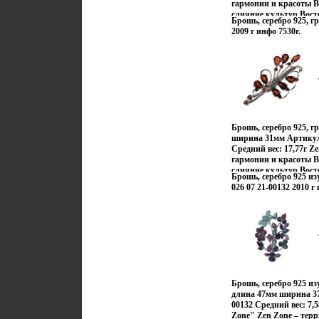
гармонии и красоты 
заряд настроения и ув
слияние культур Восто
Брошь, серебро 925, гр
сочетабшщпйние конт
2009 г инфо 7530r.
противоположностей 
Токио, обаяние франц
безудержная роскошь 
романтика коралловы
побережий Бали, дина
Милана – все это воп
шедеврах Zen Zonвзв
традиционному подход
как деталей украшаю
Брошь, серебро 925, г
Zen Zone дарят вам п
ширина 31мм Артикул
подчеркивать, менять 
Средний вес: 17,77г Z
неповторимый образ, 
гармонии и красоты 
заряд настроения и ув
слияние культур Восто
Брошь, серебро 925 и
бшщтзконтрастов и п
026 07 21-00132 2010 г
Настроения неонового
французских кофеин, 
индийских дворцов, 
рифов и лазурных по
моды и тенденций Мил
воплотилось в ювелир
взвычДизайнеры изме
подходу создания укр
украшающих образ Ук
Брошь, серебро 925 и
дарят вам привилеги
длина 47мм ширина 3
подчеркивать, менять 
00132 Средний вес: 7,
неповторимый образ, 
Zone" Zen Zone – тер