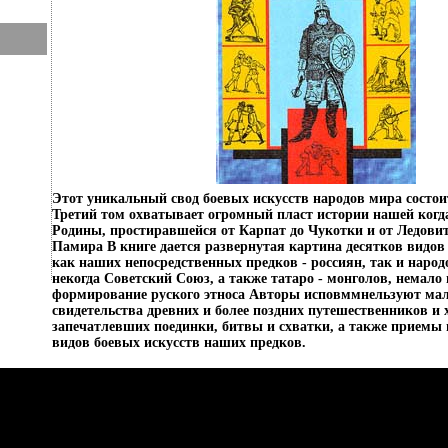
Этот уникальный свод боевых искусств народов мира состои
Третий том охватывает огромный пласт истории нашей когда
Родины, простиравшейся от Карпат до Чукотки и от Ледовит
Памира В книге дается развернутая картина десятков видов
как наших непосредственных предков - россиян, так и наро
некогда Советский Союз, а также татаро - монголов, немал
формирование руского этноса Авторы исповммнельзуют ма
свидетельства древних и более поздних путешественников и 
запечатлевших поединки, битвы и схватки, а также приемы
видов боевых искусств наших предков.