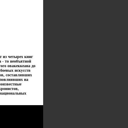
т из четырех книг
 - то необъятной
ого овакеккеана до
 боевых искусств
дов, составлявших
о повлиявших на
лоизвестные
хронистов,
 национальных