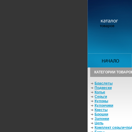
КАТЕГОРИИ ТОВАРО
Браслеты
Подвески
Колье
Серьги
Кулоны
Кулончики
Кресты
Брошки
Запонки
Цепь
Комплект серьги+по