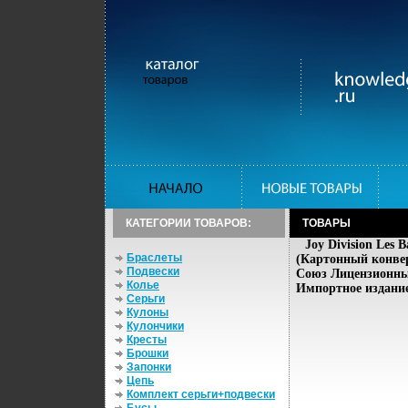
КАТЕГОРИИ ТОВАРОВ:
ТОВАРЫ
Joy Division Les
Браслеты
(Картонный конве
Подвески
Союз Лицензионные
Колье
Импортное издание
Серьги
Кулоны
Кулончики
Кресты
Брошки
Запонки
Цепь
Комплект серьги+подвески