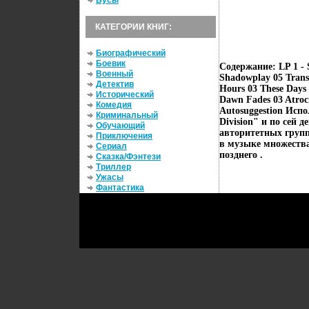
Бусы
КАТЕГОРИИ КНИГ:
Биографический
Боевик
Содержание: LP 1 - S
Военный
Shadowplay 05 Trans
Детектив
Hours 03 These Days
Исторический
Dawn Fades 03 Atroci
Комедия
Autosuggestion Испо
Криминальный
Division" и по сей 
Обучающий
авторитетных групп
Приключения
в музыке множеств
Сериал
позднего .
Сказка/Фэнтези
Триллер
Ужасы
Фантастика